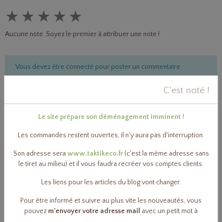
★
★
★
★
★
Aucune note. Soyez le premier à attribuer une note !
Vous devez être connecté pour poster un commentaire
C'est noté !
Boutique éco-logique
Le site prépare son déménagement imminent !
Ma cuisine zéro déchet
36
Les commandes restent ouvertes, il n'y aura pas d'interruption.
Son adresse sera
www.taktikeco.fr
(c'est la même adresse sans
le tiret au milieu) et il vous faudra recréer vos comptes clients.
Ma salle de bain zéro déchet
102
Les liens pour les articles du blog vont changer.
Pour être informé et suivre au plus vite les nouveautés, vous
Huiles essentielles bio, applications & utilisations
22
pouvez
m'envoyer votre adresse mail
avec un petit mot à