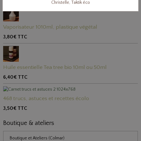
Christelle, Taktik éco
Vaporisateur 1010ml, plastique végétal
3,80€
TTC
Huile essentielle Tea tree bio 10ml ou 50ml
6,40€
TTC
468 trucs, astuces et recettes écolo
3,50€
TTC
Boutique & ateliers
Boutique et Ateliers (Colmar)