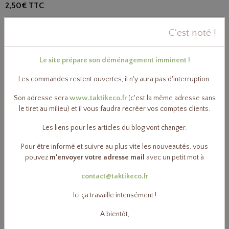
2,50€
TTC
C'est noté !
Percarbonate de sodium
7,10€
TTC
Le site prépare son déménagement imminent !
Les commandes restent ouvertes, il n'y aura pas d'interruption.
Acide citrique
Son adresse sera
www.taktikeco.fr
(c'est la même adresse sans
10,20€
TTC
le tiret au milieu) et il vous faudra recréer vos comptes clients.
Les liens pour les articles du blog vont changer.
Paillettes savon végétal bio - 1kg
Pour être informé et suivre au plus vite les nouveautés, vous
13,90€
TTC
pouvez
m'envoyer votre adresse mail
avec un petit mot à
contact@taktikeco.fr
Ici ça travaille intensément !
Huile essentielle Citron bio 10ml ou 50ml
A bientôt,
5,40€
TTC