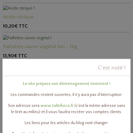
Acide citrique
10,20€
TTC
Paillettes savon végétal bio - 1kg
13,90€
TTC
C'est noté !
Le site prépare son déménagement imminent !
Huile essentielle Citron bio 10ml ou 50ml
5,40€
TTC
Les commandes restent ouvertes, il n'y aura pas d'interruption.
Son adresse sera
www.taktikeco.fr
(c'est la même adresse sans
le tiret au milieu) et il vous faudra recréer vos comptes clients.
Vaporisateur 1010ml, plastique végétal
Les liens pour les articles du blog vont changer.
3,80€
TTC