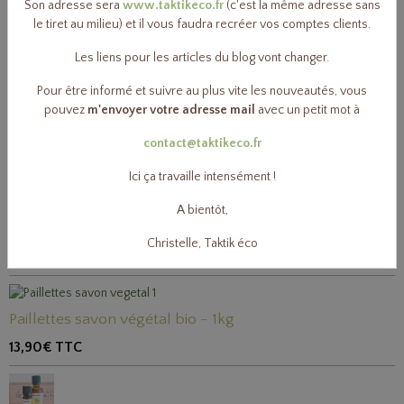
Son adresse sera
www.taktikeco.fr
(c'est la même adresse sans
le tiret au milieu) et il vous faudra recréer vos comptes clients.
Fil à couper le savon de Marseille
Les liens pour les articles du blog vont changer.
2,50€
TTC
Pour être informé et suivre au plus vite les nouveautés, vous
pouvez
m'envoyer votre adresse mail
avec un petit mot à
Percarbonate de sodium
contact@taktikeco.fr
7,10€
TTC
Ici ça travaille intensément !
A bientôt,
Acide citrique
Christelle, Taktik éco
10,20€
TTC
Paillettes savon végétal bio - 1kg
13,90€
TTC