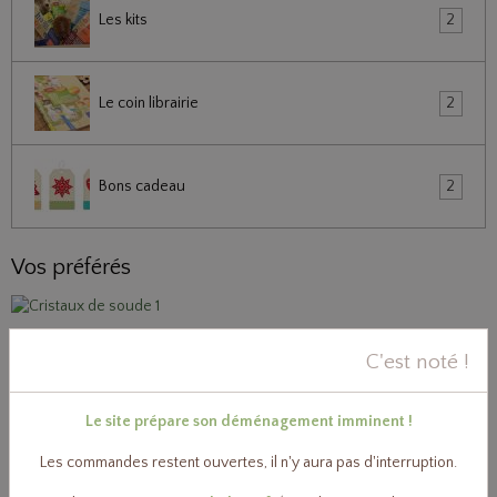
Les kits
2
Le coin librairie
2
Bons cadeau
2
Vos préférés
Soude en cristaux concentrée
C'est noté !
3,40€
TTC
Le site prépare son déménagement imminent !
Bicarbonate de sodium technique
Les commandes restent ouvertes, il n'y aura pas d'interruption.
3,50€
TTC