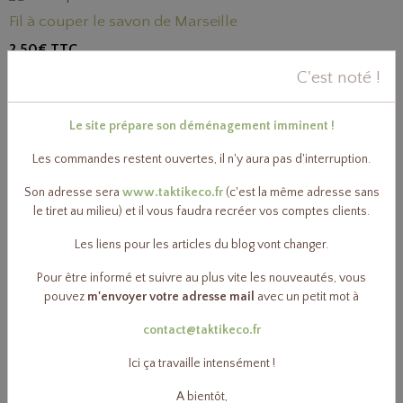
Fil à couper le savon de Marseille
2,50€
TTC
C'est noté !
Percarbonate de sodium
Le site prépare son déménagement imminent !
7,10€
TTC
Les commandes restent ouvertes, il n'y aura pas d'interruption.
Son adresse sera
www.taktikeco.fr
(c'est la même adresse sans
Acide citrique
le tiret au milieu) et il vous faudra recréer vos comptes clients.
10,20€
TTC
Les liens pour les articles du blog vont changer.
Pour être informé et suivre au plus vite les nouveautés, vous
Paillettes savon végétal bio - 1kg
pouvez
m'envoyer votre adresse mail
avec un petit mot à
13,90€
TTC
contact@taktikeco.fr
Ici ça travaille intensément !
A bientôt,