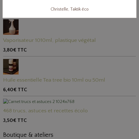
Huile essentielle Citron bio 10ml ou 50ml
Christelle, Taktik éco
5,40€
TTC
Vaporisateur 1010ml, plastique végétal
3,80€
TTC
Huile essentielle Tea tree bio 10ml ou 50ml
6,40€
TTC
468 trucs, astuces et recettes écolo
3,50€
TTC
Boutique & ateliers