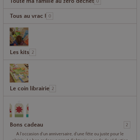
Toute ma famille au zéro déchet
0
Tous au vrac !
0
Les kits
2
Le coin librairie
2
Bons cadeau
2
A l'occasion d'un anniversaire, d'une fête ou juste pour le