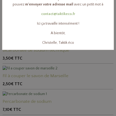
pouvez
m'envoyer votre adresse mail
avec un petit mot à
Vos préférés
contact@taktikeco.fr
Ici ça travaille intensément !
Soude en cristaux concentrée
3,40€
TTC
A bientôt,
Christelle, Taktik éco
Bicarbonate de sodium technique
3,50€
TTC
Fil à couper le savon de Marseille
2,50€
TTC
Percarbonate de sodium
7,10€
TTC