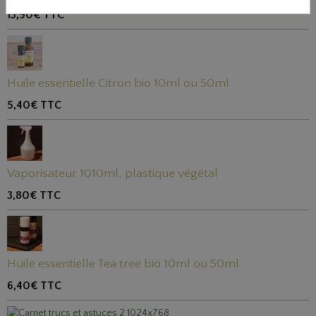
13,90€
TTC
Huile essentielle Citron bio 10ml ou 50ml
5,40€
TTC
Vaporisateur 1010ml, plastique végétal
3,80€
TTC
Huile essentielle Tea tree bio 10ml ou 50ml
6,40€
TTC