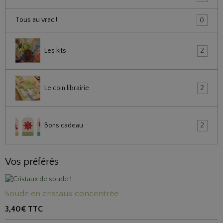
Tous au vrac !
0
Les kits
2
Le coin librairie
2
Bons cadeau
2
Vos préférés
Soude en cristaux concentrée
3,40€
TTC