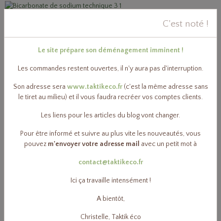
Bicarbonate de sodium technique
C'est noté !
3,50€
TTC
Le site prépare son déménagement imminent !
Fil à couper le savon de Marseille
Les commandes restent ouvertes, il n'y aura pas d'interruption.
2,50€
TTC
Son adresse sera
www.taktikeco.fr
(c'est la même adresse sans
le tiret au milieu) et il vous faudra recréer vos comptes clients.
Les liens pour les articles du blog vont changer.
Percarbonate de sodium
7,10€
TTC
Pour être informé et suivre au plus vite les nouveautés, vous
pouvez
m'envoyer votre adresse mail
avec un petit mot à
contact@taktikeco.fr
Acide citrique
Ici ça travaille intensément !
10,20€
TTC
A bientôt,
Paillettes savon végétal bio - 1kg
Christelle, Taktik éco