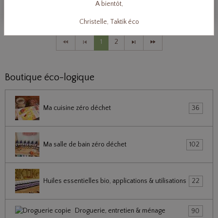
Lire la suite
A bientôt,
Christelle, Taktik éco
1
2
Boutique éco-logique
Ma cuisine zéro déchet
36
Ma salle de bain zéro déchet
102
Huiles essentielles bio, applications & utilisations
22
Droguerie, entretien & ménage
90