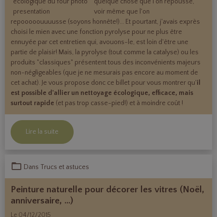
quelque chose que l'on repousse,
voir même que l'on
repooooouuuusse (soyons honnête!)... Et pourtant, j'avais exprès
choisi le mien avec une fonction pyrolyse pour ne plus être
ennuyée par cet entretien qui, avouons-le, est loin d'être une
partie de plaisir! Mais, la pyrolyse (tout comme la catalyse) ou les
produits "classiques" présentent tous des inconvénients majeurs
non-négligeables (que je ne mesurais pas encore au moment de
cet achat). Je vous propose donc ce billet pour vous montrer qu'
il
est possible d'allier un nettoyage écologique, efficace, mais
surtout rapide
(et pas trop casse-pied!) et à moindre coût !
Lire la suite
Dans
Trucs et astuces
Peinture naturelle pour décorer les vitres (Noël,
anniversaire, ...)
Le 04/12/2015