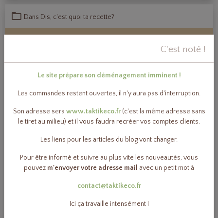
Dans
Dis, c'est quoi ta recette?
Pastilles effervescentes pour les toilettes
C'est noté !
Le 16/11/2015
Le site prépare son déménagement imminent !
Pour l'entretien régulier des toilettes,
Les commandes restent ouvertes, il n'y aura pas d'interruption.
voici une recette de pastilles
effervescentes à l'huile essentielle de
Son adresse sera
www.taktikeco.fr
(c'est la même adresse sans
pin. Leur action est désinfectante et anti-calcaire. Contrairement
le tiret au milieu) et il vous faudra recréer vos comptes clients.
aux pastilles du commerce, elles ne contiennent que des matières
Les liens pour les articles du blog vont changer.
entièrement biodégradables naturelles. Tous les produits utilisés
peuvent se trouver dans la boutique éco-logique de ce site.
Pour être informé et suivre au plus vite les nouveautés, vous
pouvez
m'envoyer votre adresse mail
avec un petit mot à
Estimation du coût pour cette recette:
environ
1,58€
, soit
0,20€
contact@taktikeco.fr
par pastille effervescente ! (en comptant 8 pastilles)
Ici ça travaille intensément !