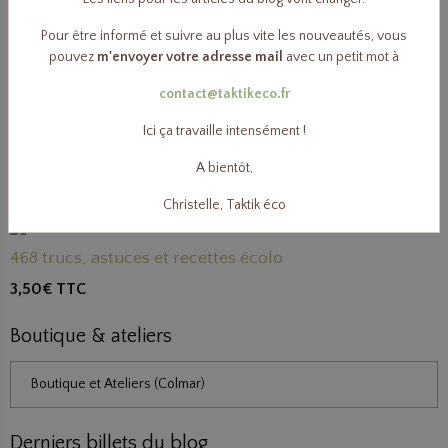
Vaporisateur 1010ml, plastique végétal
Pour être informé et suivre au plus vite les nouveautés, vous
pouvez
m'envoyer votre adresse mail
avec un petit mot à
3,80€
TTC
contact@taktikeco.fr
Ici ça travaille intensément !
Huile essentielle Tea tree bio 10ml ou 50ml
A bientôt,
6,40€
TTC
Christelle, Taktik éco
468 trucs, astuces et recettes écolo
3,50€
TTC
Boutique & ateliers
Boutique et Ateliers (Colmar)
Derniers billets du blog