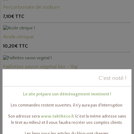
Percarbonate de sodium
7,10€
TTC
Acide citrique
10,20€
TTC
Paillettes savon végétal bio - 1kg
13,90€
TTC
C'est noté !
Le site prépare son déménagement imminent !
Huile essentielle Citron bio 10ml ou 50ml
Les commandes restent ouvertes, il n'y aura pas d'interruption.
5,40€
TTC
Son adresse sera
www.taktikeco.fr
(c'est la même adresse sans
le tiret au milieu) et il vous faudra recréer vos comptes clients.
Les liens pour les articles du blog vont changer.