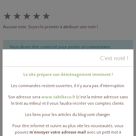
★
★
★
★
★
Aucune note. Soyez le premier à attribuer une note !
Vous devez être connecté pour poster un commentaire
C'est noté !
Boutique éco-logique
Le site prépare son déménagement imminent !
Ma cuisine zéro déchet
36
Les commandes restent ouvertes, il n'y aura pas d'interruption.
Son adresse sera
www.taktikeco.fr
(c'est la même adresse sans
le tiret au milieu) et il vous faudra recréer vos comptes clients.
Ma salle de bain zéro déchet
102
Les liens pour les articles du blog vont changer.
Pour être informé et suivre au plus vite les nouveautés, vous
Huiles essentielles bio, applications & utilisations
22
pouvez
m'envoyer votre adresse mail
avec un petit mot à