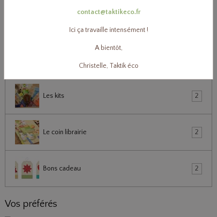
contact@taktikeco.fr
Droguerie, entretien & ménage
90
Ici ça travaille intensément !
Toute ma famille au zéro déchet
0
A bientôt,
Christelle, Taktik éco
Tous au vrac !
0
Les kits
2
Le coin librairie
2
Bons cadeau
2
Vos préférés