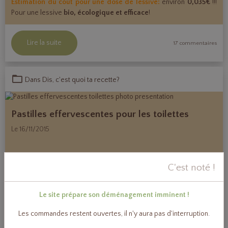
Estimation du coût pour une dose de lessive:
environ
0,035€
!!!
Pour une lessive
bio, écologique et efficace
!
Lire la suite
17 commentaires
Dans
Dis, c'est quoi ta recette?
Pastilles effervescentes pour les toilettes
Le 16/11/2015
Pour l'entretien régulier des toilettes,
C'est noté !
voici une recette de pastilles
effervescentes à l'huile essentielle de
Le site prépare son déménagement imminent !
pin. Leur action est désinfectante et anti-calcaire. Contrairement
aux pastilles du commerce, elles ne contiennent que des matières
Les commandes restent ouvertes, il n'y aura pas d'interruption.
entièrement biodégradables naturelles. Tous les produits utilisés