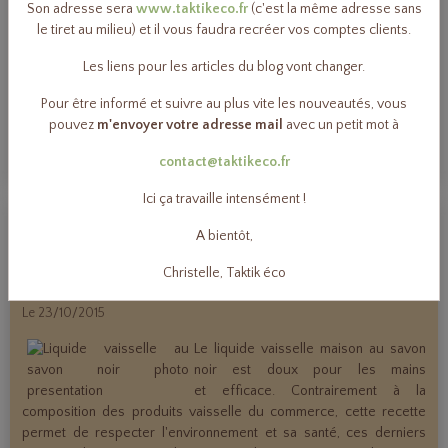
peuvent se trouver dans la boutique éco-logique de ce site.
Son adresse sera
www.taktikeco.fr
(c'est la même adresse sans
le tiret au milieu) et il vous faudra recréer vos comptes clients.
Estimation du coût pour cette recette:
environ
1,58€
, soit
0,20€
Les liens pour les articles du blog vont changer.
par pastille effervescente ! (en comptant 8 pastilles)
Pour être informé et suivre au plus vite les nouveautés, vous
pouvez
m'envoyer votre adresse mail
avec un petit mot à
Lire la suite
6 commentaires
contact@taktikeco.fr
Ici ça travaille intensément !
Dans
Dis, c'est quoi ta recette?
A bientôt,
Christelle, Taktik éco
Mon liquide vaisselle au savon noir
Le 23/10/2015
Le liquide vaisselle maison au savon
noir est doux pour les mains
et efficace. Contrairement à la
composition des produits vaisselle du commerce, cette recette
permet de respecter l'environnement et sa santé, ces derniers