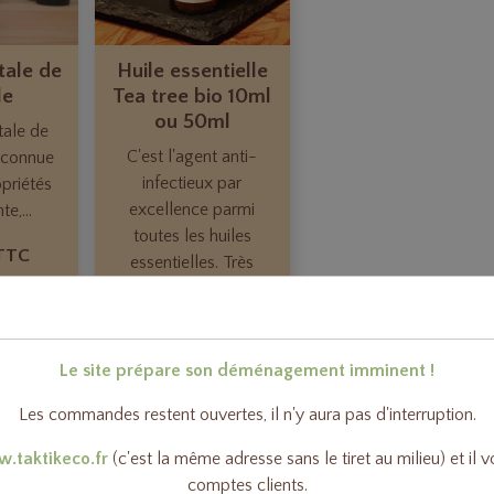
tale de
Huile essentielle
le
Tea tree bio 10ml
ou 50ml
tale de
C'est l'agent anti-
reconnue
infectieux par
priétés
excellence parmi
e,...
toutes les huiles
 TTC
essentielles. Très
efficace contre...
À partir de
Le site prépare son déménagement imminent !
 au
6,40€ TTC
r
Les commandes restent ouvertes, il n'y aura pas d'interruption.
.taktikeco.fr
(c'est la même adresse sans le tiret au milieu) et il 
s
Détails
comptes clients.