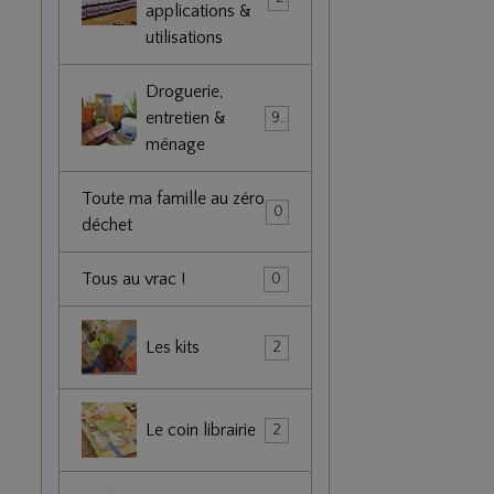
applications &
utilisations
Droguerie,
entretien &
90
ménage
Toute ma famille au zéro
0
déchet
Tous au vrac !
0
Les kits
2
Le coin librairie
2