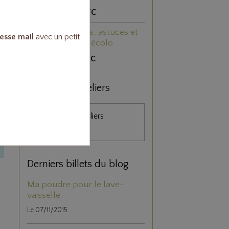
6,40€
TTC
468 trucs, astuces et
esse mail
avec un petit
recettes écolo
3,50€
TTC
Boutique & ateliers
Boutique et Ateliers
(Colmar)
Derniers billets du blog
Ma poudre pour le lave-
vaisselle
Le 07/11/2015