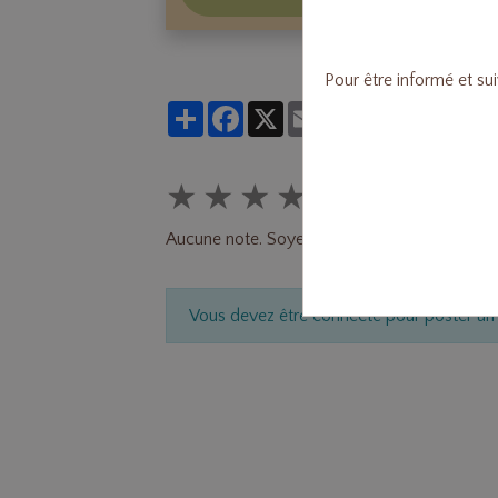
Pour être informé et su
Partager
Facebook
X
Email
★
★
★
★
★
Aucune note. Soyez le premier à attribuer une
Vous devez être connecté pour poster u