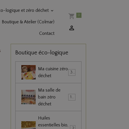
co-logique et zéro déchet
0
Boutique & Atelier (Colmar)
Contact
s
Boutique éco-logique
Ma cuisine zéro
36
déchet
Ma salle de
bain zéro
102
déchet
,
Huiles
essentielles bio,
22