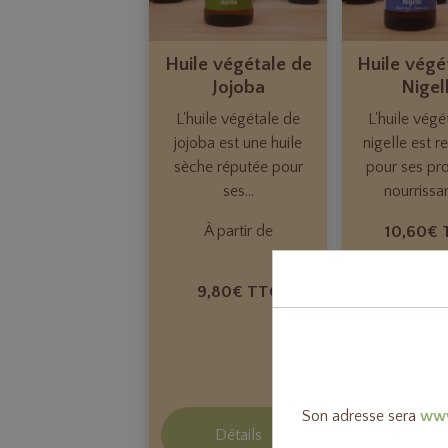
Huile végétale de
Huile végé
Jojoba
Nigel
L'huile végétale de
L'huile végé
jojoba est une huile
nigelle est 
sèche réputée pour
pour ses pro
ses...
nourrissant
À partir de
10,60€
9,80€ TTC
Ajouter
panie
Son adresse sera
www
Détails
Détail