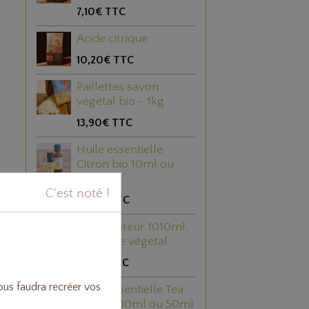
7,10€
TTC
Acide citrique
10,20€
TTC
Paillettes savon
végétal bio - 1kg
13,90€
TTC
Huile essentielle
Citron bio 10ml ou
50ml
C'est noté !
5,40€
TTC
Vaporisateur 1010ml,
plastique végétal
3,80€
TTC
vous faudra recréer vos
Huile essentielle Tea
tree bio 10ml ou 50ml