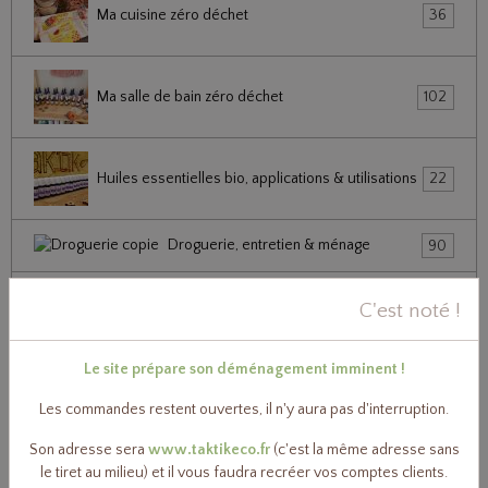
Ma cuisine zéro déchet
36
Ma salle de bain zéro déchet
102
Huiles essentielles bio, applications & utilisations
22
Droguerie, entretien & ménage
90
Toute ma famille au zéro déchet
0
C'est noté !
Tous au vrac !
0
Le site prépare son déménagement imminent !
Les commandes restent ouvertes, il n'y aura pas d'interruption.
Les kits
2
Son adresse sera
www.taktikeco.fr
(c'est la même adresse sans
le tiret au milieu) et il vous faudra recréer vos comptes clients.