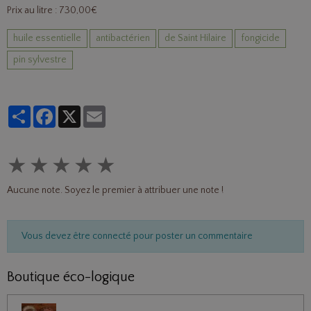
Prix au litre : 730,00€
huile essentielle
antibactérien
de Saint Hilaire
fongicide
pin sylvestre
Partager
Facebook
X
Email
★
★
★
★
★
Aucune note. Soyez le premier à attribuer une note !
Vous devez être connecté pour poster un commentaire
Boutique éco-logique