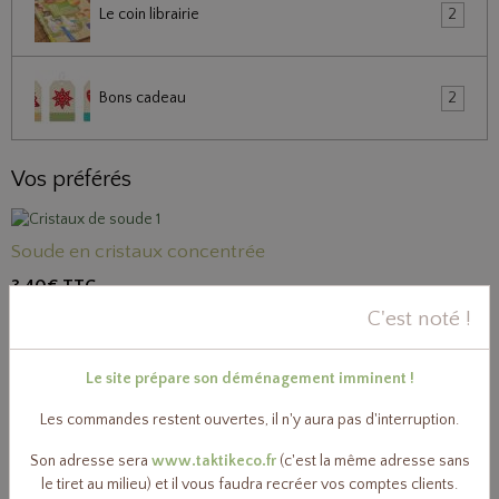
Le coin librairie
2
Bons cadeau
2
Vos préférés
Soude en cristaux concentrée
3,40€
TTC
C'est noté !
Bicarbonate de sodium technique
Le site prépare son déménagement imminent !
3,50€
TTC
Les commandes restent ouvertes, il n'y aura pas d'interruption.
Son adresse sera
www.taktikeco.fr
(c'est la même adresse sans
Fil à couper le savon de Marseille
le tiret au milieu) et il vous faudra recréer vos comptes clients.