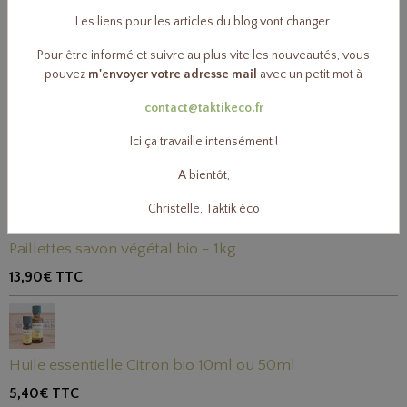
2,50€
TTC
Les liens pour les articles du blog vont changer.
Pour être informé et suivre au plus vite les nouveautés, vous
Percarbonate de sodium
pouvez
m'envoyer votre adresse mail
avec un petit mot à
7,10€
TTC
contact@taktikeco.fr
Ici ça travaille intensément !
Acide citrique
A bientôt,
10,20€
TTC
Christelle, Taktik éco
Paillettes savon végétal bio - 1kg
13,90€
TTC
Huile essentielle Citron bio 10ml ou 50ml
5,40€
TTC