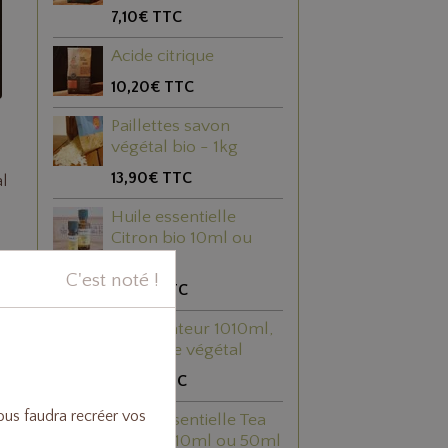
7,10€
TTC
Acide citrique
10,20€
TTC
Paillettes savon
végétal bio - 1kg
13,90€
TTC
al
Huile essentielle
Citron bio 10ml ou
50ml
C'est noté !
5,40€
TTC
Vaporisateur 1010ml,
plastique végétal
3,80€
TTC
vous faudra recréer vos
Huile essentielle Tea
tree bio 10ml ou 50ml