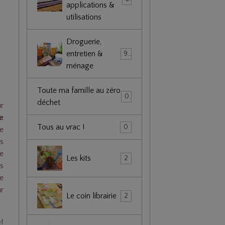
applications &
utilisations
e
Droguerie,
entretien &
90
ménage
Toute ma famille au zéro
0
déchet
r
e
Tous au vrac !
0
e
s
re
Les kits
2
s
de
ur
Le coin librairie
2
é
!