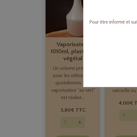
Pour être informé et su
Vaporisateur
Flacon 
1010ml, plastique
300ml e
végétal
Flacon po
Un volume pratique
300ml en
pour les utilisations
recyclable. I
quotidiennes ! Ce
contenir votr
vaporisateur "au vert"
vaisselle ou 
est réalisé...
4,00€ 
3,80€ TTC