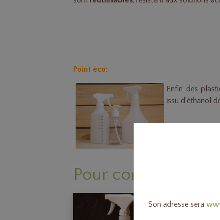
sont
réutilisables
, résistent aux solutions a
Point éco:
Enfin des plast
issu d'éthanol d
Pour compléter
Son adresse sera
www