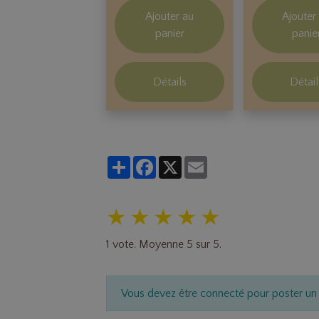
Ajouter au
Ajouter
panier
panie
Détails
Détail
Partager
Facebook
X
Email
★
★
★
★
★
1
vote. Moyenne
5
sur 5.
Vous devez être connecté pour poster u