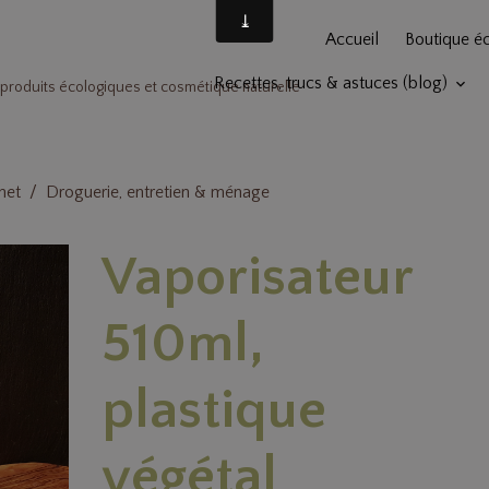
Accueil
Boutique é
Recettes, trucs & astuces (blog)
produits écologiques et cosmétique naturelle
het
Droguerie, entretien & ménage
Vaporisateur
510ml,
plastique
végétal