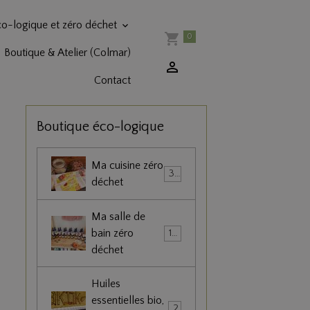
co-logique et zéro déchet
0
Boutique & Atelier (Colmar)
Contact
Boutique éco-logique
Ma cuisine zéro
36
déchet
Ma salle de
bain zéro
102
déchet
Huiles
essentielles bio,
22