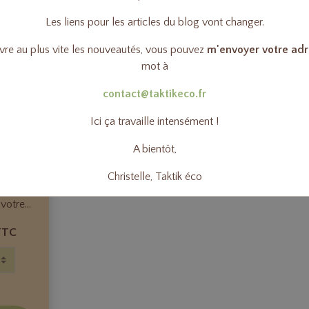
Les liens pour les articles du blog vont changer.
ivre au plus vite les nouveautés, vous pouvez
m'envoyer votre adr
mot à
contact@taktikeco.fr
pompe
n PET
Ici ça travaille intensément !
mpe de
A bientôt,
 PET
déal pour
Christelle, Taktik éco
e liquide
votre...
TTC