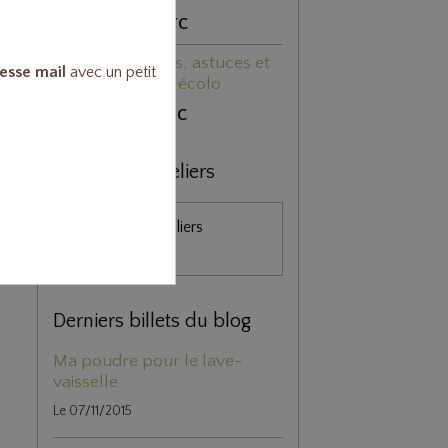
6,40€
TTC
468 trucs, astuces et
esse mail
avec un petit
recettes écolo
3,50€
TTC
Boutique & ateliers
Boutique et Ateliers
(Colmar)
Derniers billets du blog
Ma poudre pour le lave-
vaisselle
Le 07/11/2015