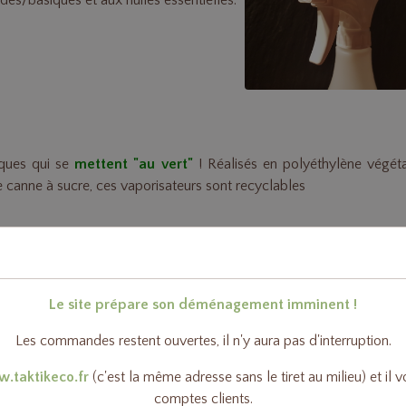
cides/basiques et aux huiles essentielles.
iques qui se
mettent "au vert"
! Réalisés en polyéthylène végét
e canne à sucre, ces vaporisateurs sont recyclables
Le site prépare son déménagement imminent !
Les commandes restent ouvertes, il n'y aura pas d'interruption.
.taktikeco.fr
(c'est la même adresse sans le tiret au milieu) et il 
comptes clients.