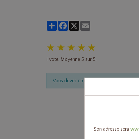
Partager
Facebook
X
Email
★
★
★
★
★
1
vote. Moyenne
5
sur 5.
Vous devez être connecté pour poster u
Son adresse sera
www