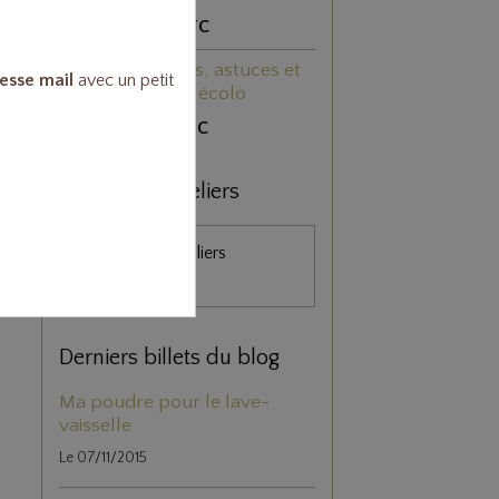
6,40€
TTC
468 trucs, astuces et
esse mail
avec un petit
recettes écolo
3,50€
TTC
Boutique & ateliers
Boutique et Ateliers
(Colmar)
Derniers billets du blog
Ma poudre pour le lave-
vaisselle
Le 07/11/2015