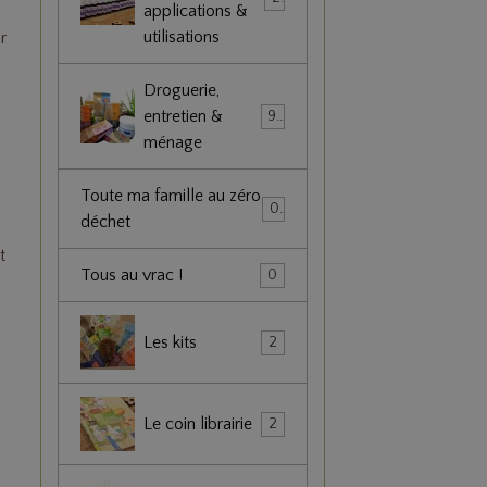
applications &
,
utilisations
ur
Droguerie,
entretien &
90
ménage
t
Toute ma famille au zéro
0
déchet
t
Tous au vrac !
0
Les kits
2
Le coin librairie
2