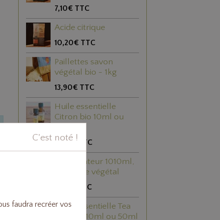
7,10€
TTC
Acide citrique
10,20€
TTC
Paillettes savon
végétal bio - 1kg
13,90€
TTC
Huile essentielle
Citron bio 10ml ou
50ml
C'est noté !
5,40€
TTC
Vaporisateur 1010ml,
plastique végétal
3,80€
TTC
vous faudra recréer vos
Huile essentielle Tea
tree bio 10ml ou 50ml