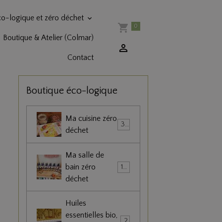
co-logique et zéro déchet
0
Boutique & Atelier (Colmar)
Contact
Boutique éco-logique
Ma cuisine zéro
36
déchet
Ma salle de
bain zéro
102
déchet
Huiles
essentielles bio,
22