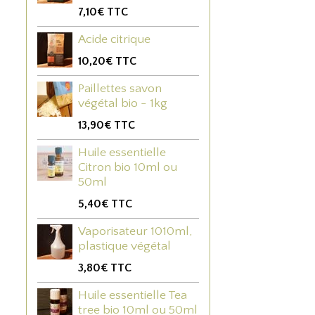
7,10€
TTC
Acide citrique
10,20€
TTC
Paillettes savon
végétal bio - 1kg
13,90€
TTC
Huile essentielle
Citron bio 10ml ou
50ml
5,40€
TTC
Vaporisateur 1010ml,
plastique végétal
3,80€
TTC
Huile essentielle Tea
tree bio 10ml ou 50ml