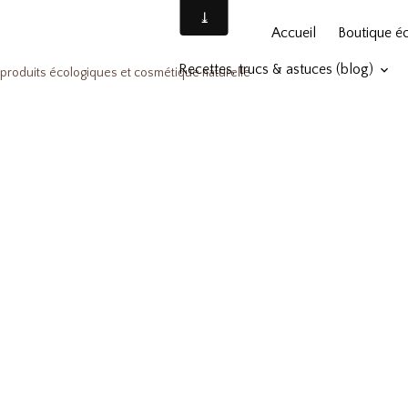
Accueil
Boutique é
Recettes, trucs & astuces (blog)
produits écologiques et cosmétique naturelle