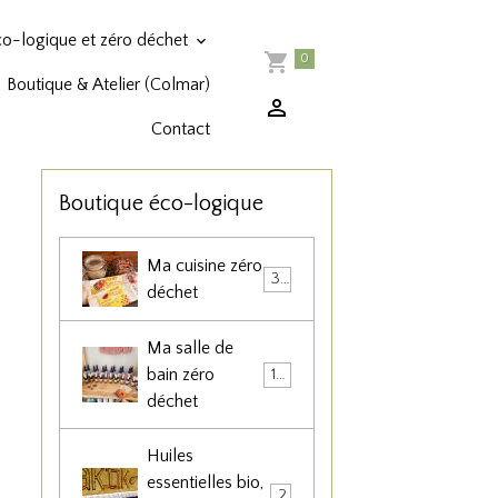
co-logique et zéro déchet
0
Boutique & Atelier (Colmar)
Contact
Boutique éco-logique
Ma cuisine zéro
36
déchet
Ma salle de
bain zéro
102
déchet
Huiles
essentielles bio,
22