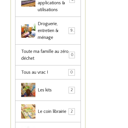
applications &
utilisations
Droguerie,
entretien &
90
ménage
Toute ma famille au zéro
0
déchet
Tous au vrac !
0
Les kits
2
Le coin librairie
2