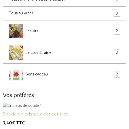
Tous au vrac !
0
Les kits
2
Le coin librairie
2
Bons cadeau
2
Vos préférés
Soude en cristaux concentrée
3,40€
TTC