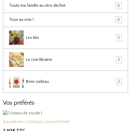
Toute ma famille au zéro déchet
0
Tous au vrac !
0
Les kits
2
Le coin librairie
2
Bons cadeau
2
Vos préférés
Soude en cristaux concentrée
3,40€
TTC