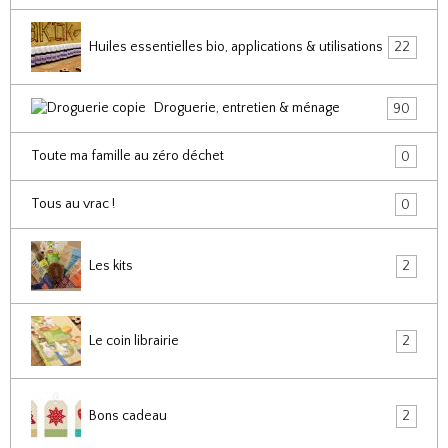
Huiles essentielles bio, applications & utilisations
22
Droguerie, entretien & ménage
90
Toute ma famille au zéro déchet
0
Tous au vrac !
0
Les kits
2
Le coin librairie
2
Bons cadeau
2