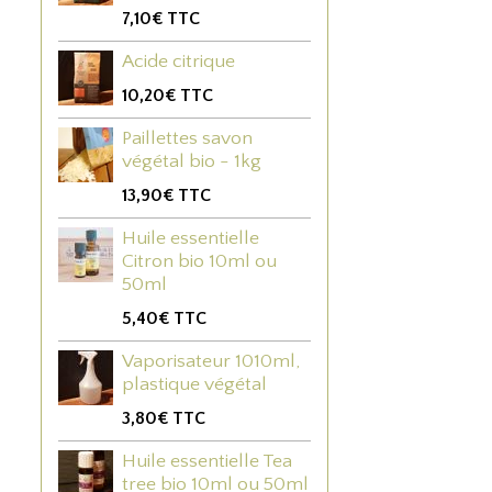
7,10€
TTC
Acide citrique
10,20€
TTC
Paillettes savon
végétal bio - 1kg
13,90€
TTC
Huile essentielle
Citron bio 10ml ou
50ml
5,40€
TTC
Vaporisateur 1010ml,
plastique végétal
3,80€
TTC
Huile essentielle Tea
tree bio 10ml ou 50ml