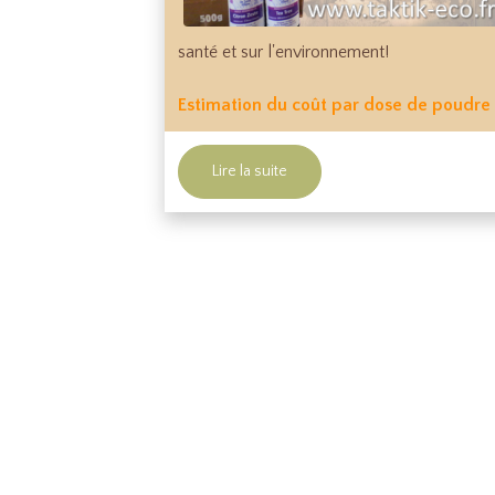
santé et sur l'environnement!
Estimation du coût par dose de poudre 
Lire la suite