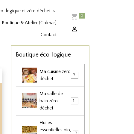
co-logique et zéro déchet
0
Boutique & Atelier (Colmar)
Contact
Boutique éco-logique
Ma cuisine zéro
36
déchet
Ma salle de
bain zéro
102
déchet
Huiles
essentielles bio,
22