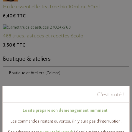
Huile essentielle Tea tree bio 10ml ou 50ml
6,40€
TTC
468 trucs, astuces et recettes écolo
3,50€
TTC
Boutique & ateliers
Boutique et Ateliers (Colmar)
Derniers billets du blog
C'est noté !
Le site prépare son déménagement imminent !
Les commandes restent ouvertes, il n'y aura pas d'interruption.