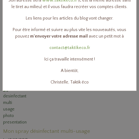
Son adresse sera
www.taktikeco.fr
(c'est la même adresse sans
le tiret au milieu) et il vous faudra recréer vos comptes clients.
Ma poudre pour le lave-vaisselle
Les liens pour les articles du blog vont changer.
Le 07/11/2015
Pour être informé et suivre au plus vite les nouveautés, vous
pouvez
m'envoyer votre adresse mail
avec un petit mot à
contact@taktikeco.fr
Ici ça travaille intensément !
Mon détartrant pour ma machine à café
A bientôt,
Le 24/10/2015
Christelle, Taktik éco
Mon spray désinfectant multi-usage