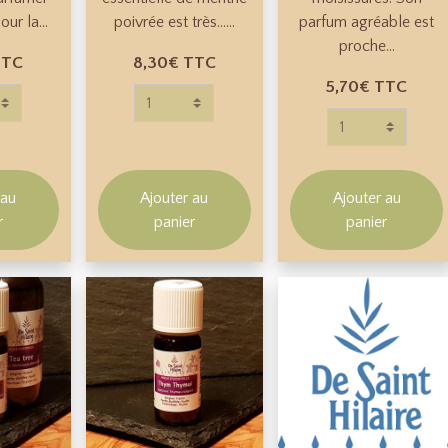
our la...
poivrée est très......
parfum agréable est
proche...
TTC
8,30€
TTC
5,70€
TTC
 au
Ajouter au
Ajouter au
r
panier
panier