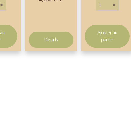
4,20€
TTC
 au
Ajouter au
r
Détails
panier