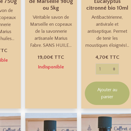
le 750g
de Marseille 980g
Eucalyptus
ou 5kg
citronné bio 10ml
avon de
Véritable savon de
Antibactérienne,
 copeaux
Marseille en copeaux
antivirale et
nnerie
de la savonnerie
antiseptique. Permet
Marius
artisanale Marius
de tenir les
uiles...
Fabre. SANS HUILE...
moustiques éloignés!...
TTC
19,00€
TTC
4,70€
TTC
ible
Indisponible
Ajouter au
panier