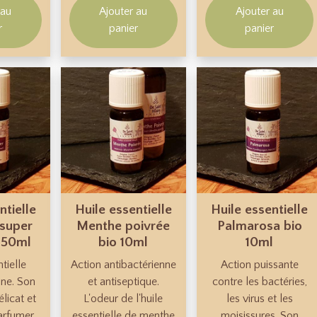
 au
Ajouter au
Ajouter au
r
panier
panier
ntielle
Huile essentielle
Huile essentielle
 super
Menthe poivrée
Palmarosa bio
 50ml
bio 10ml
10ml
tielle
Action antibactérienne
Action puissante
nne. Son
et antiseptique.
contre les bactéries,
licat et
L'odeur de l'huile
les virus et les
arfumer
essentielle de menthe
moisissures. Son