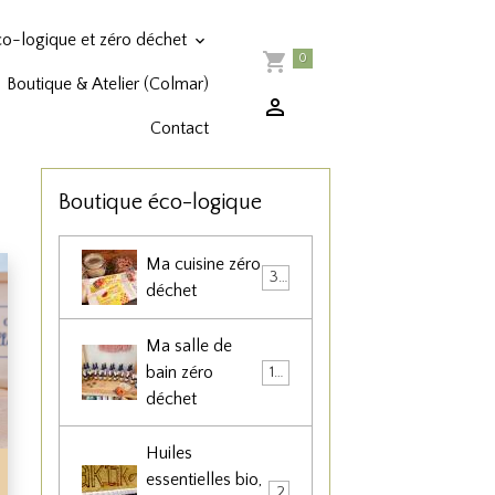
co-logique et zéro déchet
0
Boutique & Atelier (Colmar)
Contact
Boutique éco-logique
Ma cuisine zéro
36
déchet
Ma salle de
bain zéro
102
déchet
Huiles
essentielles bio,
22