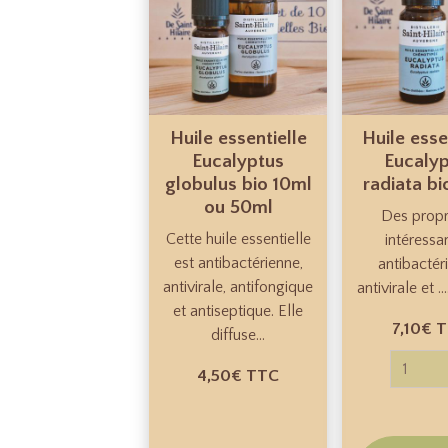
Huile essentielle
Huile esse
Eucalyptus
Eucaly
globulus bio 10ml
radiata bi
ou 50ml
Des propr
Cette huile essentielle
intéressa
est antibactérienne,
antibactér
antivirale, antifongique
antivirale et ...
et antiseptique. Elle
7,10€
T
diffuse...
4,50€
TTC