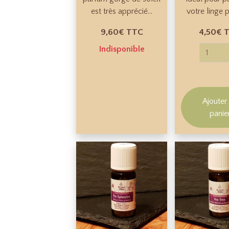
est très apprécié...
votre linge p
9,60€
TTC
4,50€
Indisponible
Ajouter
panie