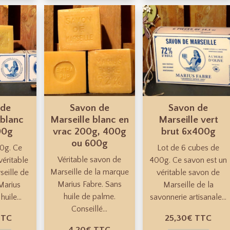
 de
Savon de
Savon de
 blanc
Marseille blanc en
Marseille vert
00g
vrac 200g, 400g
brut 6x400g
ou 600g
0g. Ce
Lot de 6 cubes de
Véritable savon de
véritable
400g. Ce savon est un
Marseille de la marque
eille de
véritable savon de
Marius Fabre. Sans
Marius
Marseille de la
huile de palme.
huile...
savonnerie artisanale...
Conseillé...
TTC
25,30€
TTC