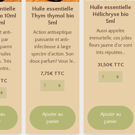
Huile essentielle
ntielle
Huile essentielle
Hélichryse bio
io 10ml
Thym thymol bio
5ml
ml
5ml
Aussi appelée
t anti-
Action antiseptique
immortelle, ces jolies
x par
puissante et anti-
fleurs jaume d'or sont
 parmi
infectieuse à large
très réputées...
huiles
spectre d'action. Son
s. Très
doux parfum? Vous le...
31,50€
TTC
ntre...
7,75€
TTC
TTC
 au
Ajouter au
Ajouter au
r
panier
panier