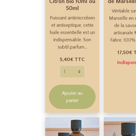
Citron bio 10ml ou
de Marseil
50ml
Véritable s
Puissant antimicrobien
Marseille en
et antiseptique, cette
de la savo
huile essentielle est un
artisanale 
indispensable. Son
Fabre. 100% h
subtil parfum...
17,50€
5,40€
TTC
Indispon
Ajouter au
panier