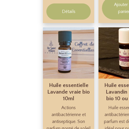
Ajouter
Détails
panie
Huile essentielle
Huile esse
Lavande vraie bio
Lavandin
10ml
bio 10 ou
Actions
Huile essen
antibactérienne et
antibactérie
antiseptique. Son
parfum est dé
parfum gorgé de soleil
idéal pour p