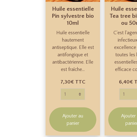
Huile essentielle
Huile esse
Pin sylvestre bio
Tea tree b
10ml
ou 50
Huile essentielle
C'est l'agen
hautement
infectieu
antiseptique. Elle est
excellence
antifongique et
toutes les 
antibactérienne. Elle
essentielle
est fraîche...
efficace co
7,30€
TTC
6,40€
Ajouter au
Ajouter
panier
panie