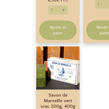
8,30€
TTC
Ajouter au
Ajouter
panier
panie
Savon de
Marseille vert
vrac 200g, 400g