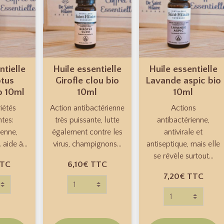
ntielle
Huile essentielle
Huile essentielle
ptus
Girofle clou bio
Lavande aspic bio
o 10ml
10ml
10ml
iétés
Action antibactérienne
Actions
ntes:
très puissante, lutte
antibactérienne,
ienne,
également contre les
antivirale et
. aide à...
virus, champignons...
antiseptique, mais elle
se révèle surtout...
TC
6,10€
TTC
7,20€
TTC